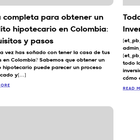
 completa para obtener un
Todo
ito hipotecario en Colombia:
Inve
isitos y pasos
[et_pb
admin_
a vez has soñado con tener la casa de tus
[et_pb
s en Colombia? Sabemos que obtener un
todo l
o hipotecario puede parecer un proceso
invers
icado y[…]
cómo 
MORE
READ 