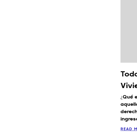
Todo
Vivi
¿Qué e
aquell
derech
ingres
READ 